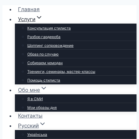
Перейти
Главная
к
Услуги
содержимому
Консультация стилиста
Разбор гардероба
Шоппинг сопровождение
Образ по случаю
Собираем чемодан
Тренинги, семинары, мастер-классы
Помощь стилиста
Обо мне
Я в СМИ
Мои образы дня
Контакты
Русский
Українська