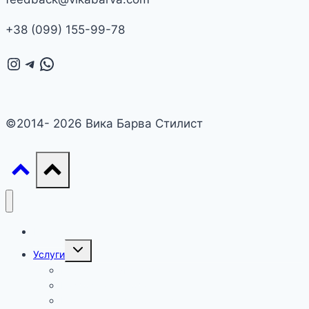
+38 (099) 155-99-78
Instagram
Telegram
WhatsApp
©2014- 2026 Вика Барва Стилист
Главная
Переключить
Услуги
дочернее
меню
Консультация стилиста
Разбор гардероба
Шоппинг сопровождение