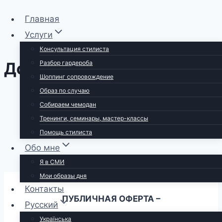
Перейти
Главная
к
Услуги
содержимому
Консультация стилиста
Договор-оферта
Разбор гардероба
Шоппинг сопровождение
Образ по случаю
Собираем чемодан
Тренинги, семинары, мастер-классы
Помощь стилиста
Обо мне
Я в СМИ
Мои образы дня
Контакты
ПУБЛИЧНАЯ ОФЕРТА –
Русский
Українська
ОБРАЗОВАТЕЛЬНЫЙ КУРС
«АЗБУКА