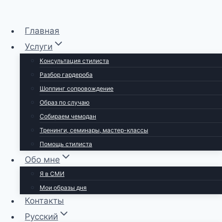
Перейти
Главная
к
Услуги
содержимому
Консультация стилиста
Разбор гардероба
Шоппинг сопровождение
Образ по случаю
Собираем чемодан
Тренинги, семинары, мастер-классы
Помощь стилиста
Обо мне
Я в СМИ
Мои образы дня
Контакты
Русский