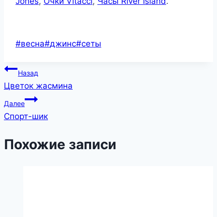
Jones
,
Очки Vitacci
,
Часы River Island
.
Метки
#
весна
#
джинс
#
сеты
записи:
Навигация
Назад
Цветок жасмина
по
Далее
записям
Спорт-шик
Похожие записи